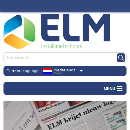
Nederlands
Current language:
Dutch
MENU
Home
Branche